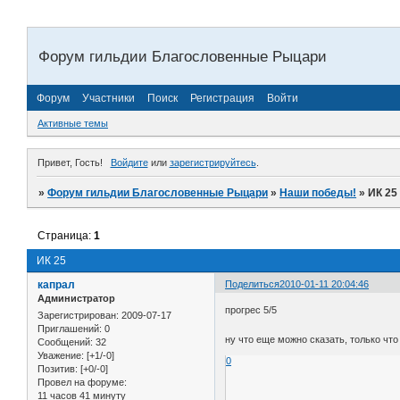
Форум гильдии Благословенные Рыцари
Форум
Участники
Поиск
Регистрация
Войти
Активные темы
Привет, Гость!
Войдите
или
зарегистрируйтесь
.
»
Форум гильдии Благословенные Рыцари
»
Наши победы!
»
ИК 25
Страница:
1
ИК 25
капрал
Поделиться
2010-01-11 20:04:46
Администратор
прогрес 5/5
Зарегистрирован
: 2009-07-17
Приглашений:
0
ну что еще можно сказать, только чт
Сообщений:
32
Уважение:
[+1/-0]
0
Позитив:
[+0/-0]
Провел на форуме:
11 часов 41 минуту