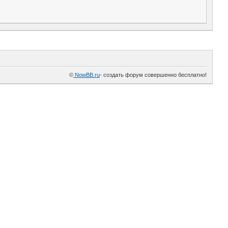
©
NowBB.ru
- cоздать форум совершенно бесплатно!