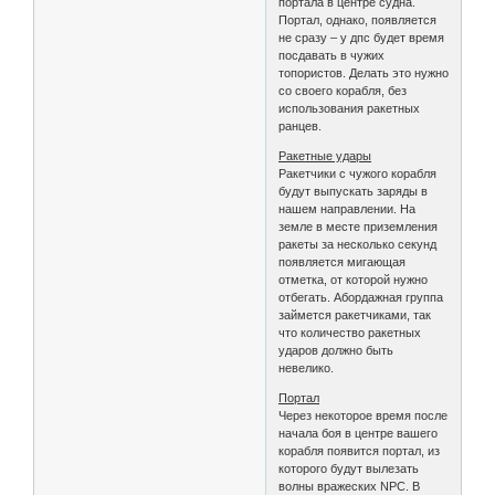
портала в центре судна.
Портал, однако, появляется
не сразу – у дпс будет время
посдавать в чужих
топористов. Делать это нужно
со своего корабля, без
использования ракетных
ранцев.
Ракетные удары
Ракетчики с чужого корабля
будут выпускать заряды в
нашем направлении. На
земле в месте приземления
ракеты за несколько секунд
появляется мигающая
отметка, от которой нужно
отбегать. Абордажная группа
займется ракетчиками, так
что количество ракетных
ударов должно быть
невелико.
Портал
Через некоторое время после
начала боя в центре вашего
корабля появится портал, из
которого будут вылезать
волны вражеских NPC. В