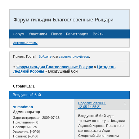
Форум гильдии Благословенные Рыцари
Форум
Участники
Поиск
Регистрация
Войти
Активные темы
Привет, Гость!
Войдите
или
зарегистрируйтесь
.
»
Форум гильдии Благословенные Рыцари
»
Цитадель
Ледяной Короны
»
Воздушный бой
Страница:
1
Воздушный бой
Поделиться
2009-
1
st.madman
12-05 14:55:21
Администратор
Воздушный бой
идет
Зарегистрирован
: 2009-07-18
третьим по счету в Цитадели
Приглашений:
0
Ледяной Короны. После того,
Сообщений:
25
как повержена Леди
Уважение:
[+0/-0]
Смертный Шепот, чистим
Позитив:
[+0/-0]