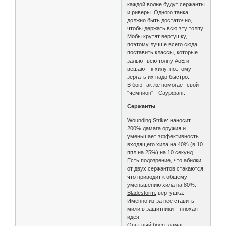
каждой волне будут
сержанты
и риверы.
Одного танка
должно быть достаточно,
чтобы держать всю эту толпу.
Мобы крутят вертушку,
поэтому лучше всего сюда
поставить классы, которые
зальют всю толпу АоЕ и
вешают -к хилу, поэтому
зергать их надо быстро.
В бою так же помогает свой
"чемпион" - Саурфанг.
Сержанты
Wounding Strike:
наносит
200% дамага оружия и
уменьшает эффективность
входящего хила на 40% (в 10
ппл на 25%) на 10 секунд.
Есть подозрение, что абилки
от двух сержантов стакаются,
что приводит к общему
уменьшению хила на 80%.
Bladestorm:
вертушка.
Именно из-за нее ставить
мили в защитники – плохая
идея.
Опытный боец:
дамаг