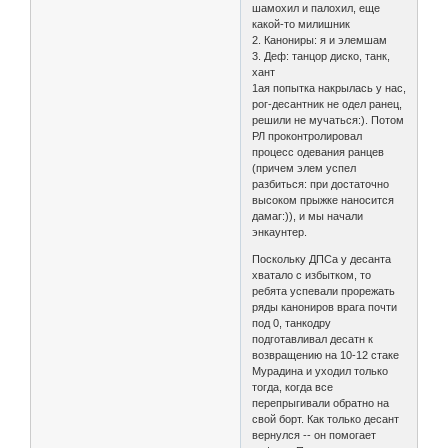
шамохил и палохил, еще
какой-то милишник
2. Канониры: я и элемшам
3. Деф: танцор диско, танк,
хант
1ая попытка накрылась у нас,
рог-десантник не одел ранец,
решили не мучаться:). Потом
РЛ проконтролировал
процесс одевания ранцев
(причем элем успел
разбиться: при достаточно
высоком прыжке наносится
дамаг:)), и мы начали
энкаунтер.
Поскольку ДПСа у десанта
хватало с избытком, то
ребята успевали прорежать
ряды канониров врага почти
под 0, танкодру
подготавливал десатн к
возвращению на 10-12 стаке
Мурадина и уходил только
тогда, когда все
перепрыгивали обратно на
свой борт. Как только десант
вернулся -- он помогает