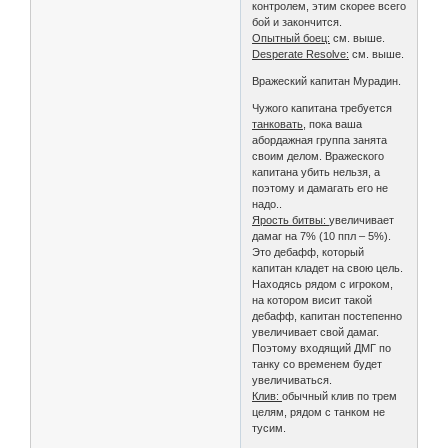
контролем, этим скорее всего
бой и закончится.
Опытный боец:
см. выше.
Desperate Resolve:
см. выше.
Вражеский капитан Мурадин.
Чужого капитана требуется
танковать
, пока ваша
абордажная группа занята
своим делом. Вражеского
капитана убить нельзя, а
поэтому и дамагать его не
надо..
Ярость битвы:
увеличивает
дамаг на 7% (10 ппл – 5%).
Это дебафф, который
капитан кладет на свою цель.
Находясь рядом с игроком,
на котором висит такой
дебафф, капитан постепенно
увеличивает свой дамаг.
Поэтому входящий ДМГ по
танку со временем будет
увеличиваться.
Клив:
обычный клив по трем
целям, рядом с танком не
тусим.