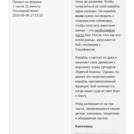
треш до развилки. Чтобы
Провел на форуме:
7 часов 21 минуту
погрузиться на свой корабль
Последний визит:
идем направо. На корабле
2010-05-06 17:13:10
всем
нужно поговорить с
гномами или гоблинами,
чтобы получить ракетные
ранцы – это
необходимая
часть
боя. После того как все
взяли ранцы, запускается
бой, поговорив с
Саурфангом.
Корабль стартует из дока и
начинает свое движение к
верхнему этажу Цитадели
Ледяной Короны. Однако, по
дороге его перехватывает
корабль противоположной
фракции. Бой начинается,
когда ваши суда встают борт
к борту.
Рейд разбивается на три
части, занимающиеся своим
делом: канониры, защитники
и абордажная группа.
Канониры