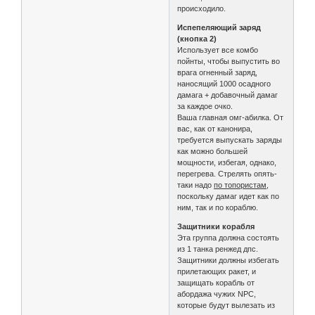
происходило.
Испепеляющий заряд
(кнопка 2)
Использует все комбо
пойнты, чтобы выпустить во
врага огненный заряд,
наносящий 1000 осадного
дамага + добавочный дамаг
за каждое очко.
Ваша главная омг-абилка. От
вас, как от канонира,
требуется выпускать заряды
как можно большей
мощности, избегая, однако,
перегрева. Стрелять опять-
таки надо
по топористам
,
поскольку дамаг идет как по
ним, так и по кораблю.
Защитники корабля
Эта группа должна состоять
из 1 танка ренжед дпс.
Защитники должны избегать
прилетающих ракет, и
защищать корабль от
абордажа чужих NPC,
которые будут вылезать из