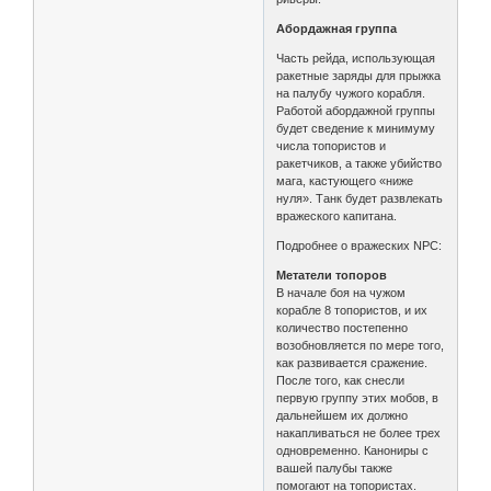
Абордажная группа
Часть рейда, использующая
ракетные заряды для прыжка
на палубу чужого корабля.
Работой абордажной группы
будет сведение к минимуму
числа топористов и
ракетчиков, а также убийство
мага, кастующего «ниже
нуля». Танк будет развлекать
вражеского капитана.
Подробнее о вражеских NPC:
Метатели топоров
В начале боя на чужом
корабле 8 топористов, и их
количество постепенно
возобновляется по мере того,
как развивается сражение.
После того, как снесли
первую группу этих мобов, в
дальнейшем их должно
накапливаться не более трех
одновременно. Канониры с
вашей палубы также
помогают на топористах.