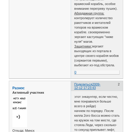
вражеский корабль, особое
внимание перегреву пушек).
Абордажная группа:
контролирует количество
ракетчиков и метателей
топоров на вражеском
корабле. своевременно
зергают кастующих "ниже
нуля" магов.
Защитники:
зергают
выходящих из портала в
центре своего корабля мобов
(сержантов первыми),
выбегают из-под обстрела.
0
Поделиться
2009-
2
Разнос
12-12 17:23:43
Активный участник
этот энкаунтер, если честно,
мне понравился больше
всего в рейде)
начнем по порядку. После
килла 2ого босса можно стать
на кружок на том месте, где
стояла Леди, через сколько-
то секунд приплывет лифт,
Откуда:
Минск