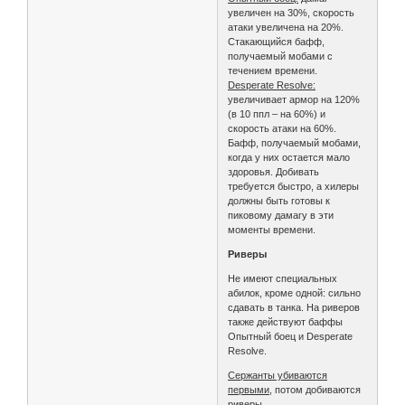
увеличен на 30%, скорость
атаки увеличена на 20%.
Стакающийся бафф,
получаемый мобами с
течением времени.
Desperate Resolve:
увеличивает армор на 120%
(в 10 ппл – на 60%) и
скорость атаки на 60%.
Бафф, получаемый мобами,
когда у них остается мало
здоровья. Добивать
требуется быстро, а хилеры
должны быть готовы к
пиковому дамагу в эти
моменты времени.
Риверы
Не имеют специальных
абилок, кроме одной: сильно
сдавать в танка. На риверов
также действуют баффы
Опытный боец и Desperate
Resolve.
Сержанты убиваются
первыми
, потом добиваются
риверы.