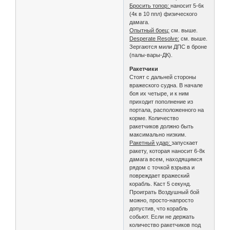
Бросить топор:
наносит 5-6к
(4к в 10 ппл) физического
дамага.
Опытный боец:
см. выше.
Desperate Resolve:
см. выше.
Зергаются мили ДПС в броне
(палы-вары-ДК).
Ракетчики
Стоят с дальней стороны
вражеского судна. В начале
боя их четыре, и к ним
приходит пополнение из
портала, расположенного на
корме. Количество
ракетчиков должно быть
максимально низким.
Ракетный удар:
запускает
ракету, которая наносит 6-8к
дамага всем, находящимся
рядом с точкой взрыва и
повреждает вражеский
корабль. Каст 5 секунд.
Проиграть Воздушный бой
можно, просто-напросто
допустив, что корабль
собьют. Если не держать
количество ракетчиков под