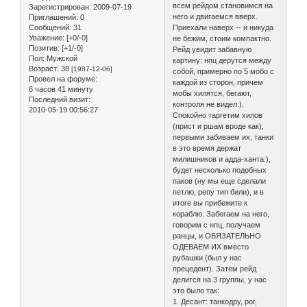
всем рейдом становимся на
Зарегистрирован
: 2009-07-19
него и двигаемся вверх.
Приглашений:
0
Сообщений:
31
Приехали наверх -- и никуда
Уважение:
[+0/-0]
не бежим, стоим компактно.
Позитив:
[+1/-0]
Рейд увидит забавную
Пол:
Мужской
картину: нпц дерутся между
Возраст:
38
[1987-12-06]
собой, примерно по 5 мобо с
Провел на форуме:
каждой из сторон, причем
6 часов 41 минуту
мобы хилятся, бегают,
Последний визит:
контроля не видел:).
2010-05-19 00:56:27
Спокойно таргетим хилов
(прист и ршам вроде как),
первыми забиваем их, танки
в это время держат
милишников и адда-ханта:),
будет несколько подобных
паков (ну мы еще сделали
петлю, репу тип били), и в
итоге вы прибежите к
кораблю. Забегаем на него,
говорим с нпц, получаем
ранцы, и ОБЯЗАТЕЛЬНО
ОДЕВАЕМ ИХ вместо
рубашки (был у нас
прецедент). Затем рейд
делится на 3 группы, у нас
это было так:
1. Десант: танкодру, рог,