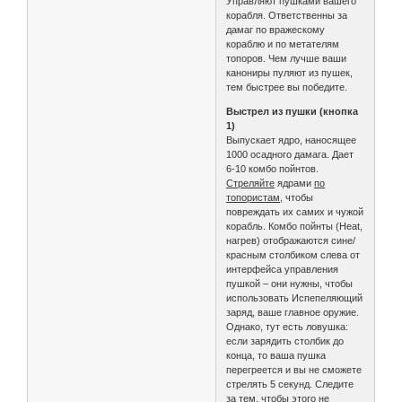
Управляют пушками вашего
корабля. Ответственны за
дамаг по вражескому
кораблю и по метателям
топоров. Чем лучше ваши
канониры пуляют из пушек,
тем быстрее вы победите.
Выстрел из пушки (кнопка
1)
Выпускает ядро, наносящее
1000 осадного дамага. Дает
6-10 комбо пойнтов.
Стреляйте
ядрами
по
топористам
, чтобы
повреждать их самих и чужой
корабль. Комбо пойнты (Heat,
нагрев) отображаются сине/
красным столбиком слева от
интерфейса управления
пушкой – они нужны, чтобы
использовать Испепеляющий
заряд, ваше главное оружие.
Однако, тут есть ловушка:
если зарядить столбик до
конца, то ваша пушка
перегреется и вы не сможете
стрелять 5 секунд. Следите
за тем, чтобы этого не