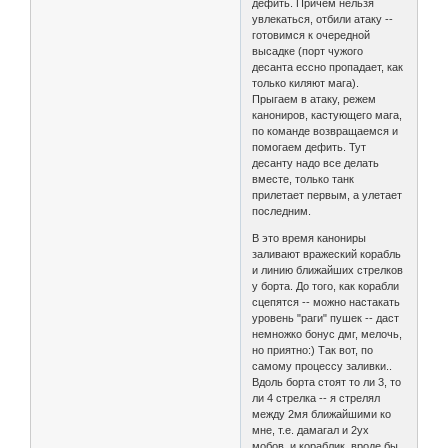
дефить. Причем нельзя
увлекаться, отбили атаку --
готовимся к очередной
высадке (порт чужого
десанта ессно пропадает, как
только киляют мага).
Прыгаем в атаку, режем
канониров, кастующего мага,
по команде возвращаемся и
помогаем дефить. Тут
десанту надо все делать
вместе, только танк
прилетает первым, а улетает
последним.
В это время канониры
заливают вражеский корабль
и линию ближайших стрелков
у борта. До того, как корабли
сцепятся -- можно настакать
уровень "раги" пушек -- даст
немножко бонус дмг, мелочь,
но приятно:) Так вот, по
самому процессу заливки..
Вдоль борта стоят то ли 3, то
ли 4 стрелка -- я стрелял
между 2мя ближайшими ко
мне, т.е. дамагал и 2ух
мобов, и кораблик, вроде бы