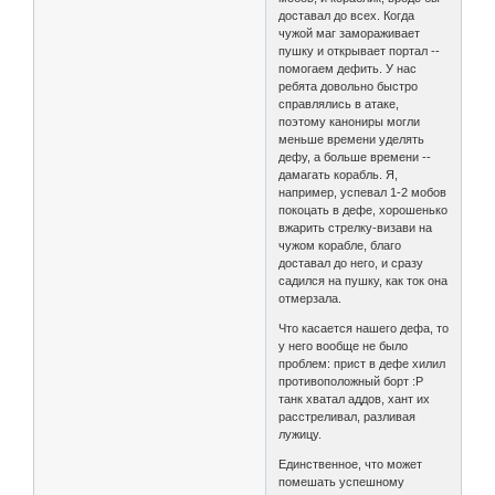
доставал до всех. Когда
чужой маг замораживает
пушку и открывает портал --
помогаем дефить. У нас
ребята довольно быстро
справлялись в атаке,
поэтому канониры могли
меньше времени уделять
дефу, а больше времени --
дамагать корабль. Я,
например, успевал 1-2 мобов
покоцать в дефе, хорошенько
вжарить стрелку-визави на
чужом корабле, благо
доставал до него, и сразу
садился на пушку, как ток она
отмерзала.
Что касается нашего дефа, то
у него вообще не было
проблем: прист в дефе хилил
противоположный борт :Р
танк хватал аддов, хант их
расстреливал, разливая
лужицу.
Единственное, что может
помешать успешному