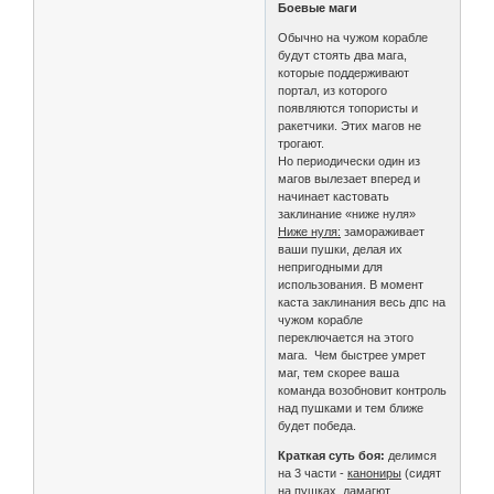
Боевые маги
Обычно на чужом корабле
будут стоять два мага,
которые поддерживают
портал, из которого
появляются топористы и
ракетчики. Этих магов не
трогают.
Но периодически один из
магов вылезает вперед и
начинает кастовать
заклинание «ниже нуля»
Ниже нуля:
замораживает
ваши пушки, делая их
непригодными для
использования. В момент
каста заклинания весь дпс на
чужом корабле
переключается на этого
мага. Чем быстрее умрет
маг, тем скорее ваша
команда возобновит контроль
над пушками и тем ближе
будет победа.
Краткая суть боя:
делимся
на 3 части -
канониры
(сидят
на пушках, дамагют