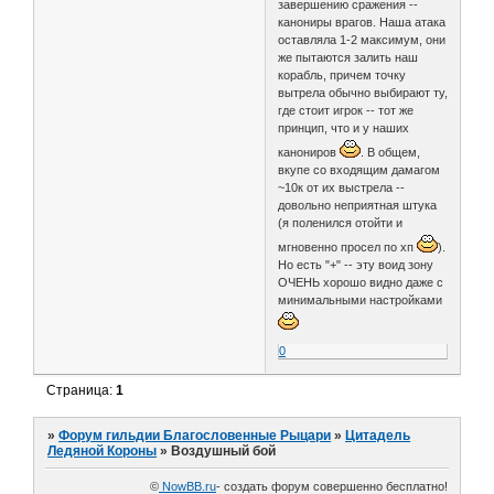
завершению сражения --
канониры врагов. Наша атака
оставляла 1-2 максимум, они
же пытаются залить наш
корабль, причем точку
вытрела обычно выбирают ту,
где стоит игрок -- тот же
принцип, что и у наших
канониров
. В общем,
вкупе со входящим дамагом
~10к от их выстрела --
довольно неприятная штука
(я поленился отойти и
мгновенно просел по хп
).
Но есть "+" -- эту воид зону
ОЧЕНЬ хорошо видно даже с
минимальными настройками
0
Страница:
1
»
Форум гильдии Благословенные Рыцари
»
Цитадель
Ледяной Короны
»
Воздушный бой
©
NowBB.ru
- cоздать форум совершенно бесплатно!