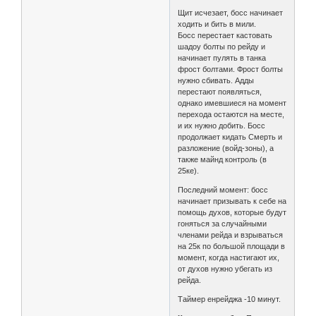
Щит исчезает, босс начинает
ходить и бить в мили.
Босс перестает кастовать
шадоу болты по рейду и
начинает пулять в танка
фрост болтами. Фрост болты
нужно сбивать. Адды
перестают появляться,
однако имевшиеся на момент
перехода остаются на месте,
и их нужно добить. Босс
продолжает кидать Смерть и
разложение (войд-зоны), а
также майнд контроль (в
25ке).
Последний момент: босс
начинает призывать к себе на
помощь духов, которые будут
гоняться за случайными
членами рейда и взрываться
на 25к по большой площади в
момент, когда настигают их,
от духов нужно убегать из
рейда.
Таймер енрейджа -10 минут.