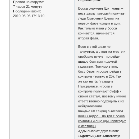
Первая фаза:
Провел на форуме:
7 часов 21 минуту
Босса окружает Щит маны –
Последний визит:
весь дамаг, который получает
2010-05-06 17:13:10
Леди Смертный Шепот на
первой фазе уходит в щит.
Как только мана у босса
кончается, начинается
вторая фаза.
Босс в этой фазе не
танкуется, а стоит на месте и
свободно пуляет по рейду
шадоу болтами и другой
гадостью. Помимо этого,
босс берет игроков рейда в
контроль (только в 25). Так
же как на Кел’тузаде в
Наксрамасе, игроки в
контроле получают буфф к
своим статам, поэтому нужно
ответственно подходить к их
нейтрализации.
Каждые 60 секунд вылезают
волны аддов – по три с боков
комнаты и еще один приходит
с лестницы
.
Адды бывают двух типов:
•
Адепты (Cult Adherent):