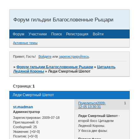
Форум гильдии Благословенные Рыцари
Форум
Участники
Поиск
Регистрация
Войти
Активные темы
Привет, Гость!
Войдите
или
зарегистрируйтесь
.
»
Форум гильдии Благословенные Рыцари
»
Цитадель
Ледяной Короны
»
Леди Смертный Шепот
Страница:
1
Леди Смертный Шепот
Поделиться
2009-
1
st.madman
12-05 13:30:31
Администратор
Леди Смертный Шепот
-
Зарегистрирован
: 2009-07-18
второй босс Цитадели
Приглашений:
0
Ледяной Короны.
Сообщений:
25
У босса две фазы:
Уважение:
[+0/-0]
Позитив:
[+0/-0]