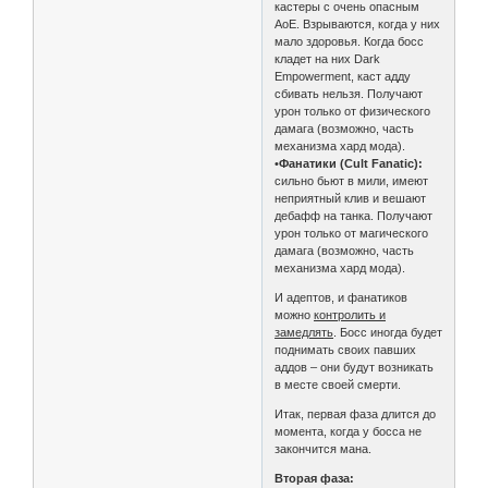
кастеры с очень опасным
АоЕ. Взрываются, когда у них
мало здоровья. Когда босс
кладет на них Dark
Empowerment, каст адду
сбивать нельзя. Получают
урон только от физического
дамага (возможно, часть
механизма хард мода).
•
Фанатики (Cult Fanatic):
сильно бьют в мили, имеют
неприятный клив и вешают
дебафф на танка. Получают
урон только от магического
дамага (возможно, часть
механизма хард мода).
И адептов, и фанатиков
можно
контролить и
замедлять
. Босс иногда будет
поднимать своих павших
аддов – они будут возникать
в месте своей смерти.
Итак, первая фаза длится до
момента, когда у босса не
закончится мана.
Вторая фаза: