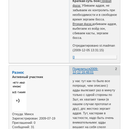
Краткая суть боя:
Первая
фаза:
Убиваем аддов, не
забываем их контролить при
необходимости и в свободное
время зергаем босса.
Вторая фаза:
добиваем аддов,
выбегаем из войд-зон,
сбиваем касты, зергаем
босса.
Отредактировано st.madman
(2009-12-05 13:31:15)
0
Поделиться
2009-
2
Разнос
12-12 16:48:01
Активный участник
у нас тут как-то было все
попроще, чем описано:)
адды вылезают раз в минуту
только с одной стороны по
3шт, их хватают танки (в
нашем случае протопал и
дру), дпс жестоко зергает
аддов. Тут, кастерам в
Откуда:
Минск
частности, надо быть очень
Зарегистрирован
: 2009-07-19
внимательными: адды
Приглашений:
0
Сообщений:
31
вешают на себя спелл