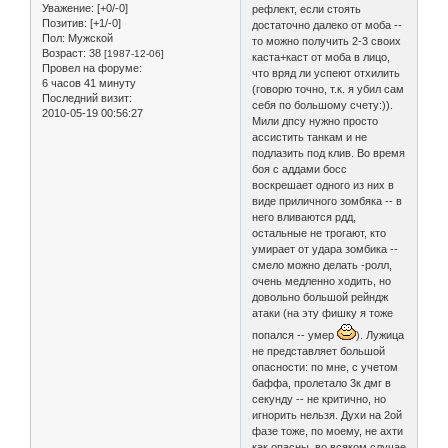
Уважение:
[+0/-0]
рефлект, если стоять
Позитив:
[+1/-0]
достаточно далеко от моба --
Пол:
Мужской
то можно получить 2-3 своих
Возраст:
38
[1987-12-06]
каста+каст от моба в лицо,
Провел на форуме:
что вряд ли успеют отхилить
6 часов 41 минуту
(говорю точно, т.к. я убил сам
Последний визит:
себя по большому счету:)).
2010-05-19 00:56:27
Мили дпсу нужно просто
ассистить танкам и не
подлазить под клив. Во время
боя с аддами босс
воскрешает одного из них в
виде приличного зомбяка -- в
него вливаются рдд,
остальные не трогают, кто
умирает от удара зомбика --
смело можно делать -ролл,
очень медленно ходить, но
довольно большой рейндж
атаки (на эту фишку я тоже
попался -- умер
). Лужица
не представляет большой
опасности: по мне, с учетом
баффа, пролетало 3к дмг в
секунду -- не критично, но
игнорить нельзя. Духи на 2ой
фазе тоже, по моему, не ахти
как опасны, во всяком случае