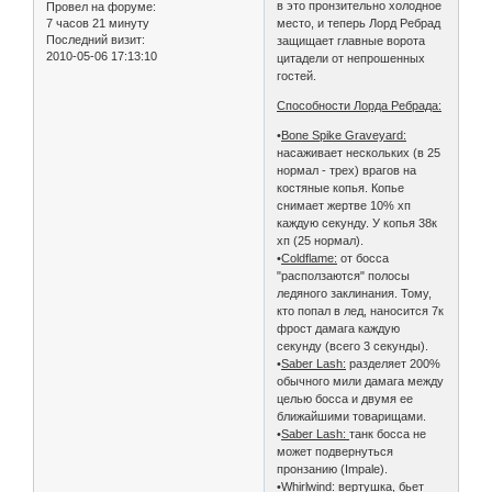
в это пронзительно холодное
Провел на форуме:
7 часов 21 минуту
место, и теперь Лорд Ребрад
Последний визит:
защищает главные ворота
2010-05-06 17:13:10
цитадели от непрошенных
гостей.
Способности Лорда Ребрада:
•
Bone Spike Graveyard:
насаживает нескольких (в 25
нормал - трех) врагов на
костяные копья. Копье
снимает жертве 10% хп
каждую секунду. У копья 38к
хп (25 нормал).
•
Coldflame:
от босса
"расползаются" полосы
ледяного заклинания. Тому,
кто попал в лед, наносится 7к
фрост дамага каждую
секунду (всего 3 секунды).
•
Saber Lash:
разделяет 200%
обычного мили дамага между
целью босса и двумя ее
ближайшими товарищами.
•
Saber Lash:
танк босса не
может подвернуться
пронзанию (Impale).
•
Whirlwind:
вертушка, бьет