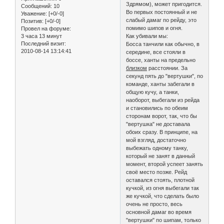
Здрямом), может пригодится.
Сообщений:
10
Во первых постоянный и не
Уважение:
[+0/-0]
слабый дамаг по рейду, это
Позитив:
[+0/-0]
помимо шипов и огня.
Провел на форуме:
3 часа 13 минут
Как убивали мы:
Последний визит:
Босса танчили как обычно, в
2010-08-14 13:14:41
середине, все стояли в
боссе, ханты на предельно
близком
расстоянии. За
секунд пять до "вертушки", по
команде, ханты забегали в
общую кучу, а танки,
наоборот, выбегали из рейда
и становились по обеим
сторонам ворот, так, что бы
"вертушка" не доставала
обоих сразу. В принципе, на
мой взгляд, достаточно
выбежать одному танку,
который не занят в данный
момент, второй успеет занять
своё место позже. Рейд
оставался стоять, плотной
кучкой, из огня выбегали так
же кучкой, что сделать было
очень не просто, весь
основной дамаг во время
"вертушки" по шипам, только