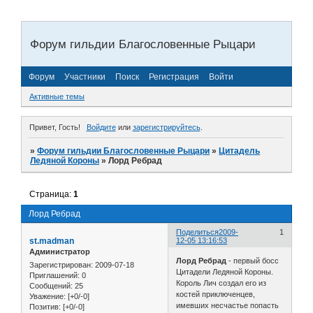
Форум гильдии Благословенные Рыцари
Форум
Участники
Поиск
Регистрация
Войти
Активные темы
Привет, Гость!
Войдите
или
зарегистрируйтесь
.
»
Форум гильдии Благословенные Рыцари
»
Цитадель
Ледяной Короны
»
Лорд Ребрад
Страница:
1
Лорд Ребрад
Поделиться
2009-
1
st.madman
12-05 13:16:53
Администратор
Лорд Ребрад
- первый босс
Зарегистрирован
: 2009-07-18
Цитадели Ледяной Короны.
Приглашений:
0
Король Лич создал его из
Сообщений:
25
костей приключенцев,
Уважение:
[+0/-0]
имевших несчастье попасть
Позитив:
[+0/-0]