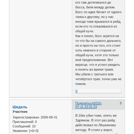
кто там дотягивался до
босса, били между делом.
Босс по идее бегает от одного
танка к другому, но у нас
иногда тоже врывался в рейд,
если кто то отваливался из
общей кучи.
Как я понял, босс агрится не
то что бы на самого дальнего,
но и просто на того, кто стоит
хоть немного в стороне от
общей кучи, хотя это только
моё предположение. Вот
вкратце, что я успел увидеть
и понять во время траев.
Мы убили с третьего или
четвёртого трая, точно уже не
помню.
0
Поделиться
2010-
3
Шедель
07-11 23:31:23
Участник
В 10ке убил тоже, опять же
Зарегистрирован
: 2009-08-31
Здрямом. В этот раз рейд
Приглашений:
0
действовал по Лёшкиному
Сообщений:
10
методу. Я стоял у ворот,
Уважение:
[+0/-0]