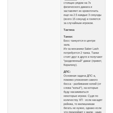
стоящих рядом на 7к
физического дамага и
заставляет их кровоточить
еще на 2.5 каждые 3 секунды
(всего 15 секунд) и гоняется
за случайным игроком.
Тактика
Танки:
Босс танкуется в центре
зала.
Из-за механики Saber Lash
потребуется 2 танка. Танки
стоят друг в друге и получают
"разделенный" дамаг (привет,
Коралону).
ДПС:
Основная задача ДПС-а,
помимо упокоения самого
босса - разбивание копий (от
слова "копьё"), на которые
буду насаживаться
некоторые игроки. Судя по
количеству ХП - если насадят
рейнжа, то милишникам
бегать не нужно, однако если
это произойдет с мили - надо