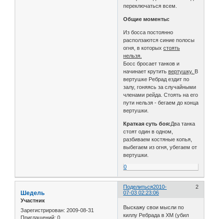
переключаться всем.
Общие моменты:
Из босса постоянно
расползаются синие полосы
огня, в которых
стоять
нельзя.
Босс бросает танков и
начинает крутить
вертушку.
В
вертушке Ребрад ездит по
залу, гоняясь за случайными
членами рейда. Стоять на его
пути нельзя - бегаем до конца
вертушки.
Краткая суть боя:
Два танка
стоят один в одном,
разбиваем костяные копья,
выбегаем из огня, убегаем от
вертушки.
0
Поделиться
2010-
2
Шедель
07-03 02:23:06
Участник
Выскажу свои мысли по
Зарегистрирован
: 2009-08-31
киллу Ребрада в ХМ (убил
Приглашений:
0