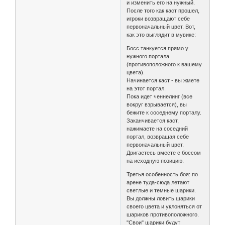
и изменить его на нужный.
После того как каст прошел,
игроки возвращают себе
первоначальный цвет. Вот,
как это выглядит в мувике:
Босс танкуется прямо у
нужного портала
(противоположного к вашему
цвета).
Начинается каст - вы жмете
на этот портал.
Пока идет ченнелинг (все
вокруг взрывается), вы
бежите к соседнему порталу.
Заканчивается каст,
нажимаете на соседний
портал, возвращая себе
первоначальный цвет.
Двигаетесь вместе с боссом
на исходную позицию.
Третья особенность боя: по
арене туда-сюда летают
светлые и темные шарики.
Вы должны ловить шарики
своего цвета и уклоняться от
шариков противоположного.
"Свои" шарики будут