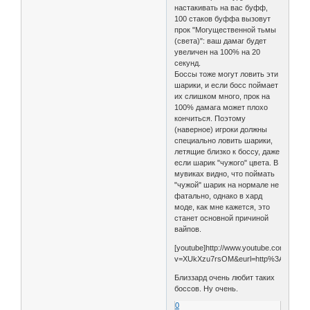
настакивать на вас буфф,
100 стаков буффа вызовут
прок "Могущественной тьмы
(света)": ваш дамаг будет
увеличен на 100% на 20
секунд.
Боссы тоже могут ловить эти
шарики, и если босс поймает
их слишком много, прок на
100% дамага может плохо
кончиться. Поэтому
(наверное) игроки должны
специально ловить шарики,
летящие близко к боссу, даже
если шарик "чужого" цвета. В
мувиках видно, что поймать
"чужой" шарик на нормале не
фатально, однако в хард
моде, как мне кажется, это
станет основной причиной
вайпов.
[youtube]http://www.youtube.com/watch
v=XUkXzu7rsOM&eurl=http%3A%2F%2F
Близзард очень любит таких
боссов. Ну очень.
0