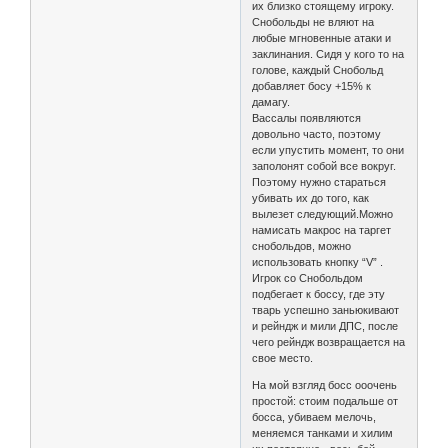
их близко стоящему игроку.
Снобольды не вляют на
любые мгновенные атаки и
заклинания. Сидя у кого то на
голове, каждый Снобольд
добавляет босу +15% к
дамагу.
Вассалы появляются
довольно часто, поэтому
если упустить момент, то они
заполонят собой все вокруг.
Поэтому нужно стараться
убивать их до того, как
вылезет следующий.Можно
намисать макрос на таргет
снобольдов, можно
использовать кнопку “V” .
Игрок со Снобольдом
подбегает к боссу, где эту
тварь успешно заньюкивают
и рейндж и мили ДПС, после
чего рейндж возвращается на
свое место.
На мой взгляд босс ооочень
простой: стоим подальше от
босса, убиваем мелочь,
меняемся танками и хилим