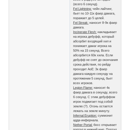
(всего 6 секунд).
Fel Lightning:
чейн лайтинг,
бьет по 10-11к фаер дамага,
поражает до 5 целей.
Fel Streak:
наносит 8-9к фаер
дамага.
Incinerate Flesh:
накладывает
на игрока дебуфф, который
абсорбит входящий хил и
понижает дамаг игрока на
50% на 15 секунд. Всего
абсорбится 60к хила. Если
дебуфф не снят до окончания
срока действия, по рейду
проходит АоЕ: 3к фаер
дамага каждую секунду на
протяжении 5 секунд, бьет
всех игроков.
Legion Flame:
наносит 4к
фаер дамага в секунду, всего
6 секунд. С этим дебуффом
игрок поджигает под собой
землю (?). Огонь остается
лежать на земле минуту.
Infernal Eruption:
суммонит
адда-инфернала.
Nether Portal:
босс открывает
портал в нижний мир. Портал