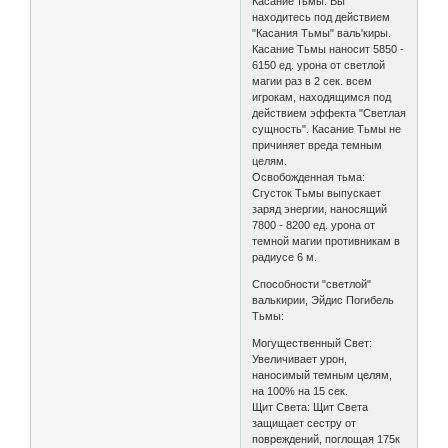
Касание тьмы: Вы
находитесь под действием
"Касания Тьмы" валь'киры.
Касание Тьмы наносит 5850 -
6150 ед. урона от светлой
магии раз в 2 сек. всем
игрокам, находящимся под
действием эффекта "Светлая
сущность". Касание Тьмы не
причиняет вреда темным
целям.
Освобожденная тьма:
Сгусток Тьмы выпускает
заряд энергии, наносящий
7800 - 8200 ед. урона от
темной магии противникам в
радиусе 6 м.
Способности "светлой"
валькирии, Эйдис Погибель
Тьмы:
Могущественный Свет:
Увеличивает урон,
наносимый темным целям,
на 100% на 15 сек.
Щит Света: Щит Света
защищает сестру от
повреждений, поглощая 175к