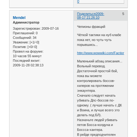
0
Поделиться
2009-
5
Mendel
08-17 21:26:10
Администратор
Чепионы фракций
Зарегистрирован
: 2009-07-16
Приглашений:
0
Чёткой тактики на нуб клабе
Сообщений:
34
пока нет, но чуть-чуть
Уважение:
[+1/-0]
порывшись...
Позитив:
[+0/-0]
Провел на форуме:
http://www.wowwiki.com/Faction_Champ
10 часов 55 минут
Последний визит:
Маленький абзац описания...
2009-11-28 02:38:13
Вольный перевод.
Достаточной простой бой,
пока вы можете
контролировать боссов-
хилеров на протяжении
энкаунтера.
Сначало следует начать
убивать Дпс-боссов по-
одному. ( лучше начать с ДК
и Воина, и лучше всего это
делать под БЛ).
Назначьте людей убивать
петов Босса-колдуна и
Боссса-хантера.
В рейде предподчителен