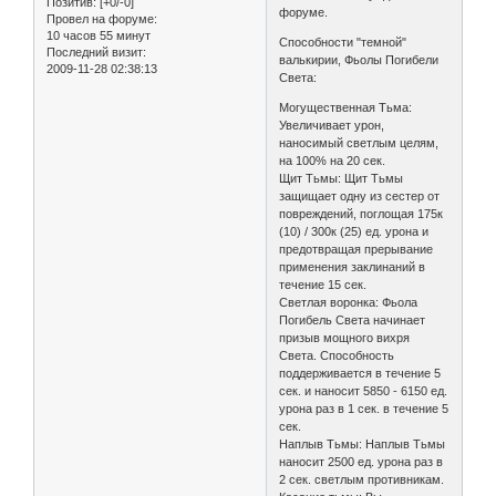
Позитив:
[+0/-0]
форуме.
Провел на форуме:
10 часов 55 минут
Способности "темной"
Последний визит:
валькирии, Фьолы Погибели
2009-11-28 02:38:13
Света:
Могущественная Тьма:
Увеличивает урон,
наносимый светлым целям,
на 100% на 20 сек.
Щит Тьмы: Щит Тьмы
защищает одну из сестер от
повреждений, поглощая 175к
(10) / 300к (25) ед. урона и
предотвращая прерывание
применения заклинаний в
течение 15 сек.
Светлая воронка: Фьола
Погибель Света начинает
призыв мощного вихря
Света. Способность
поддерживается в течение 5
сек. и наносит 5850 - 6150 ед.
урона раз в 1 сек. в течение 5
сек.
Наплыв Тьмы: Наплыв Тьмы
наносит 2500 ед. урона раз в
2 сек. светлым противникам.