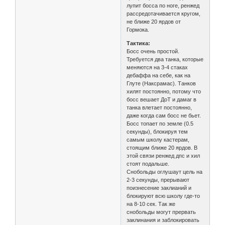
лупит босса по ноге, ренжед
рассредотачивается кругом,
не ближе 20 ярдов от
Гормока.
Тактика:
Босс очень простой.
Требуется два танка, которые
меняются на 3-4 стаках
дебаффа на себе, как на
Глуте (Наксрамас). Танков
хилят постоянно, потому что
босс вешает ДоТ и дамаг в
танка влетает постоянно,
даже когда сам босс не бьет.
Босс топает по земле (0.5
секунды), блокируя тем
самым школу кастерам,
стоящим ближе 20 ярдов. В
этой связи ренжед дпс и хил
стоят подальше.
Снобольды оглушаут цель на
2-3 секунды, прерывают
поизнесение заклианий и
блокируют всю школу где-то
на 8-10 сек. Так же
снобольды могут прервать
заклинания и заблокировать