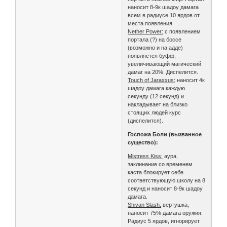
наносит 8-9к шадоу дамага
всем в радиусе 10 ярдов от
места появления.
Nether Power:
с появлением
портала (?) на боссе
(возможно и на адде)
появляется буфф,
увеличивающий магический
дамаг на 20%. Диспелится.
Touch of Jaraxxus:
наносит 4к
шадоу дамага каждую
секунду (12 секунд) и
накладывает на близко
стоящих людей курс
(диспелится).
Госпожа Боли (вызванное
существо):
Mistress Kiss:
аура,
заклинание со временем
каста блокирует себе
соответствующую школу на 8
секунд и наносит 8-9к шадоу
дамага.
Shivan Slash:
вертушка,
наносит 75% дамага оружия.
Радиус 5 ярдов, игнорирует