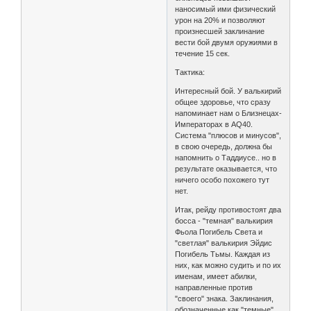
наносимый ими физический
урон на 20% и позволяют
произнесшей заклинание
вести бой двумя оружиями в
течение 15 сек.
Тактика:
Интересный бой. У валькирий
общее здоровье, что сразу
напоминает нам о Близнецах-
Императорах в AQ40.
Система "плюсов и минусов",
в свою очередь, должна бы
напомнить о Таддиусе.. но в
результате оказывается, что
ничего особо похожего тут
нет.
Итак, рейду противостоят два
босса - "темная" валькирия
Фьола Погибель Света и
"светлая" валькирия Эйдис
Погибель Тьмы. Каждая из
них, как можно судить и по их
именам, имеет абилки,
направленные против
"своего" знака. Заклинания,
обозначенные как "темные"