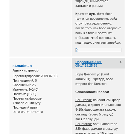
энрейдж, снимаеться
хантами и рогами.
Краткая суть боя:
босс
танчится посередине, рейд
стоит рассредоточенно,
после того, как босс отбросит
всех к стене и застанит -
отбегаем, чтоб не попасть
под чардж, снимаем энрейдж.
0
Поделиться
2009-
4
st.madman
08-17 18:25:59
Администратор
Лорд Джараксус (Lord
Зарегистрирован
: 2009-07-18
Jaraxxus) - эредар, босс
Приглашений:
0
второго боя Колизея.
Сообщений:
25
Уважение:
[+0/-0]
Способности босса:
Позитив:
[+0/-0]
Провел на форуме:
Fel Fireball:
наносит 25к фаер
7 часов 21 минуту
дамага, и дополнительно еще
Последний визит:
9-10к фаер дамага каждую
2010-05-06 17:13:10
секунду (всего 5 секунд).
Каст 2 секунды.
Fel Inferno:
АоЕ, наносит по
3.5к фаер дамаги в секунду
всем в радиусе 15 ярдов