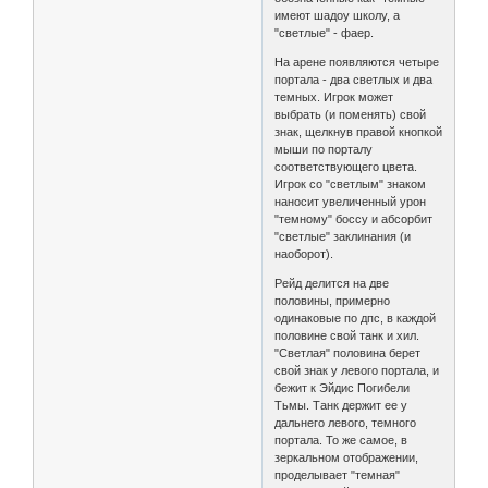
имеют шадоу школу, а
"светлые" - фаер.
На арене появляются четыре
портала - два светлых и два
темных. Игрок может
выбрать (и поменять) свой
знак, щелкнув правой кнопкой
мыши по порталу
соответствующего цвета.
Игрок со "светлым" знаком
наносит увеличенный урон
"темному" боссу и абсорбит
"светлые" заклинания (и
наоборот).
Рейд делится на две
половины, примерно
одинаковые по дпс, в каждой
половине свой танк и хил.
"Светлая" половина берет
свой знак у левого портала, и
бежит к Эйдис Погибели
Тьмы. Танк держит ее у
дальнего левого, темного
портала. То же самое, в
зеркальном отображении,
проделывает "темная"