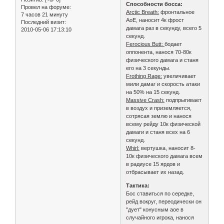
Способности босса:
Провел на форуме:
Arctic Breath:
фронтальное
7 часов 21 минуту
АоЕ, наносит 4к фрост
Последний визит:
дамага раз в секунду, всего 5
2010-05-06 17:13:10
секунд.
Ferocious Butt:
бодает
оппонента, нанося 70-80к
физического дамага и станя
его на 3 секунды.
Frothing Rage:
увеличивает
мили дамаг и скорость атаки
на 50% на 15 секунд.
Massive Crash:
подпрыгивает
в воздух и приземляется,
сотрясая землю и нанося
всему рейду 10к физической
дамаги и станя всех на 6
секунд.
Whirl:
вертушка, наносит 8-
10к физического дамага всем
в радиусе 15 ярдов и
отбрасывает их назад.
Тактика:
Бос ставиться по середке,
рейд вокруг, переодически он
"дует" конусным аое в
случайного игрока, нанося