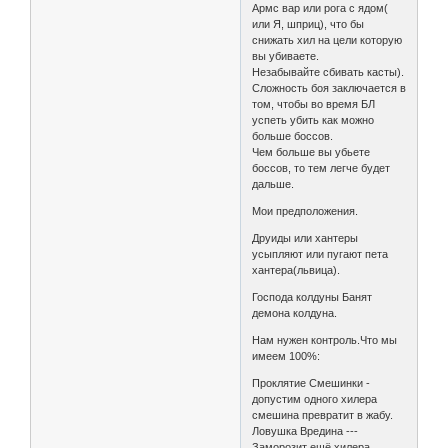
Армс вар или рога с ядом(
или Я, шприц), что бы
снижать хил на цели которую
вы убиваете.
Незабывайте сбивать касты).
Сложность боя заключается в
том, чтобы во время БЛ
успеть убить как можно
больше боссов.
Чем больше вы убьете
боссов, то тем легче будет
дальше.
Мои предположения.
Друиды или хантеры
усыпляют или пугают пета
хантера(львица).
Господа колдуны Банят
демона колдуна.
Нам нужен контроль.Что мы
имеем 100%:
Проклятие Смешинки -
допустим одного хилера
смешина превратит в жабу.
Ловушка Вредина ---
Заморозит ещё хилера.