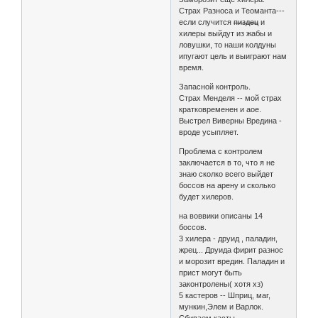
Страх Разноса и Теоманта---
если случится
пиздец
и
хилеры выйдут из жабы и
ловушки, то наши колдуны
ипугают цель и выиграют нам
время.
Запасной контроль.
Страх Менделя -- мой страх
кратковременен и аое.
Выстрел Виверны Вредина -
вроде усыпляет.
Проблема с контролем
заключается в то, что я не
знаю сколко всего выйдет
боссов на арену и сколько
будет хилеров.
на воввики описаны 14
боссов.
3 хилера - друид , паладин,
жрец... Друида фирит разнос
и морозит вредин. Паладин и
прист могут быть
законтролены( хотя хз)
5 кастеров -- Шприц, маг,
мункин,Элем и Варлок.
Сбиваем касты.