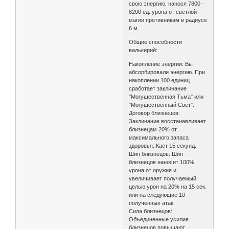
свою энергию, нанося 7800 -
8200 ед. урона от светлой
магии противникам в радиусе
6 м.
Общие способности
валькирий:
Накопление энергии: Вы
абсорбировали энергию. При
накоплении 100 единиц
сработает заклинание
"Могущественная Тьма" или
"Могущественный Свет".
Договор близнецов:
Заклинание восстанавливает
близнецам 20% от
максимального запаса
здоровья. Каст 15 секунд.
Шип близнецов: Шип
близнецов наносит 100%
урона от оружия и
увеличивает получаемый
целью урон на 20% на 15 сек.
или на следующие 10
полученных атак.
Сила близнецов:
Объединенные усилия
близнецов повышают