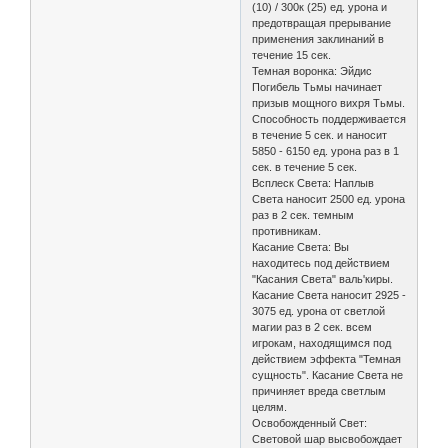
(10) / 300к (25) ед. урона и
предотвращая прерывание
применения заклинаний в
течение 15 сек.
Темная воронка: Эйдис
Погибель Тьмы начинает
призыв мощного вихря Тьмы.
Способность поддерживается
в течение 5 сек. и наносит
5850 - 6150 ед. урона раз в 1
сек. в течение 5 сек.
Всплеск Света: Наплыв
Света наносит 2500 ед. урона
раз в 2 сек. темным
противникам.
Касание Света: Вы
находитесь под действием
"Касания Света" валь'киры.
Касание Света наносит 2925 -
3075 ед. урона от светлой
магии раз в 2 сек. всем
игрокам, находящимся под
действием эффекта "Темная
сущность". Касание Света не
причиняет вреда светлым
целям.
Освобожденный Свет:
Световой шар высвобождает