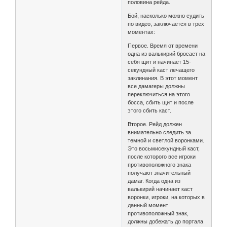
половина рейда.
Бой, насколько можно судить
по видео, заключается в трех
моментах:
Первое. Время от времени
одна из валькирий бросает на
себя щит и начинает 15-
секундный каст лечащего
заклинания. В этот момент
все дамагеры должны
переключиться на этого
босса, сбить щит и после
этого сбить каст.
Второе. Рейд должен
внимательно следить за
темной и светлой воронками.
Это восьмисекундный каст,
после которого все игроки
противоположного знака
получают значительный
дамаг. Когда одна из
валькирий начинает каст
воронки, игроки, на которых в
данный момент
противоположный знак,
должны добежать до портала