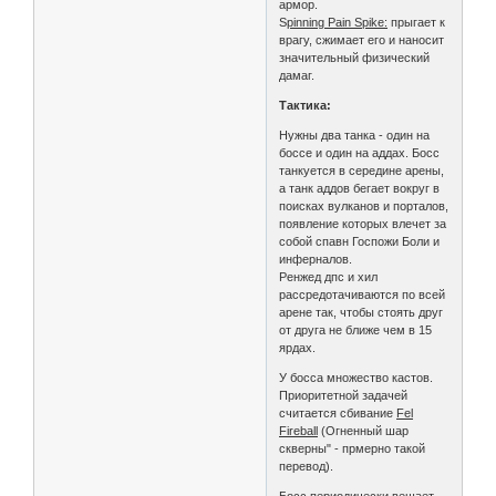
армор.
S
pinning Pain Spike:
прыгает к
врагу, сжимает его и наносит
значительный физический
дамаг.
Тактика:
Нужны два танка - один на
боссе и один на аддах. Босс
танкуется в середине арены,
а танк аддов бегает вокруг в
поисках вулканов и порталов,
появление которых влечет за
собой спавн Госпожи Боли и
инферналов.
Ренжед дпс и хил
рассредотачиваются по всей
арене так, чтобы стоять друг
от друга не ближе чем в 15
ярдах.
У босса множество кастов.
Приоритетной задачей
считается сбивание
Fel
Fireball
(Огненный шар
скверны" - прмерно такой
перевод).