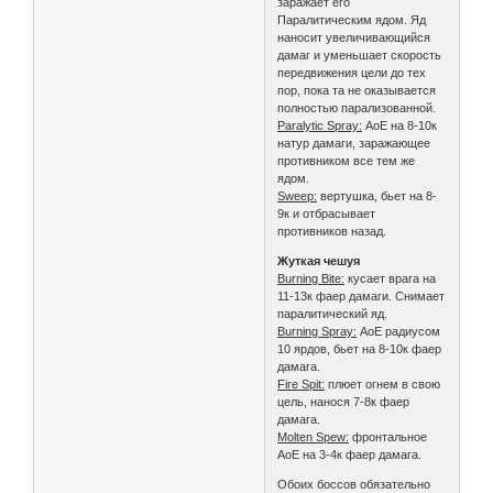
заражает его
Паралитическим ядом. Яд
наносит увеличивающийся
дамаг и уменьшает скорость
передвижения цели до тех
пор, пока та не оказывается
полностью парализованной.
Paralytic Spray:
АоЕ на 8-10к
натур дамаги, заражающее
противником все тем же
ядом.
Sweep:
вертушка, бьет на 8-
9к и отбрасывает
противников назад.
Жуткая чешуя
Burning Bite:
кусает врага на
11-13к фаер дамаги. Снимает
паралитический яд.
Burning Spray:
АоЕ радиусом
10 ярдов, бьет на 8-10к фаер
дамага.
Fire Spit:
плюет огнем в свою
цель, нанося 7-8к фаер
дамага.
Molten Spew:
фронтальное
АоЕ на 3-4к фаер дамага.
Обоих боссов обязательно