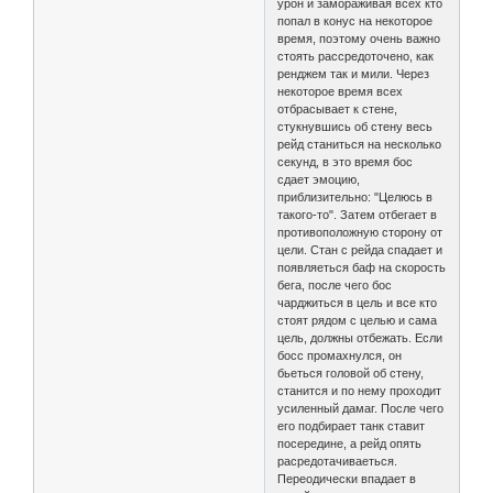
урон и замораживая всех кто
попал в конус на некоторое
время, поэтому очень важно
стоять рассредоточено, как
ренджем так и мили. Через
некоторое время всех
отбрасывает к стене,
стукнувшись об стену весь
рейд станиться на несколько
секунд, в это время бос
сдает эмоцию,
приблизительно: "Целюсь в
такого-то". Затем отбегает в
противоположную сторону от
цели. Стан с рейда спадает и
появляеться баф на скорость
бега, после чего бос
чарджиться в цель и все кто
стоят рядом с целью и сама
цель, должны отбежать. Если
босс промахнулся, он
бьеться головой об стену,
станится и по нему проходит
усиленный дамаг. После чего
его подбирает танк ставит
посередине, а рейд опять
расредотачиваеться.
Переодически впадает в