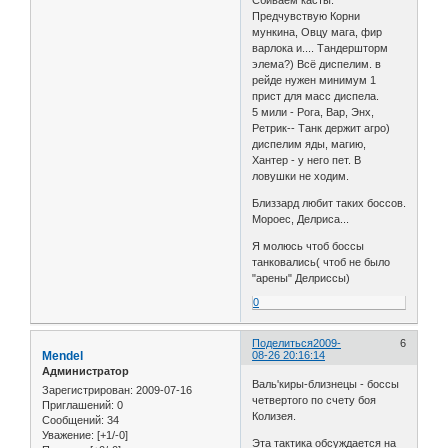
Предчувствую Корни
мункина, Овцу мага, фир
варлока и.... Тандершторм
элема?) Всё диспелим. в
рейде нужен минимум 1
прист для масс диспела.
5 мили - Рога, Вар, Энх,
Ретрик-- Танк держит агро)
диспелим яды, магию,
Хантер - у него пет. В
ловушки не ходим.
Близзард любит таких боссов.
Мороес, Делриса...
Я молюсь чтоб боссы
танковались( чтоб не было
"арены" Делриссы)
0
Поделиться
2009-
6
Mendel
08-26 20:16:14
Администратор
Валь'киры-близнецы - боссы
Зарегистрирован
: 2009-07-16
четвертого по счету боя
Приглашений:
0
Колизея.
Сообщений:
34
Уважение:
[+1/-0]
Эта тактика обсуждается на