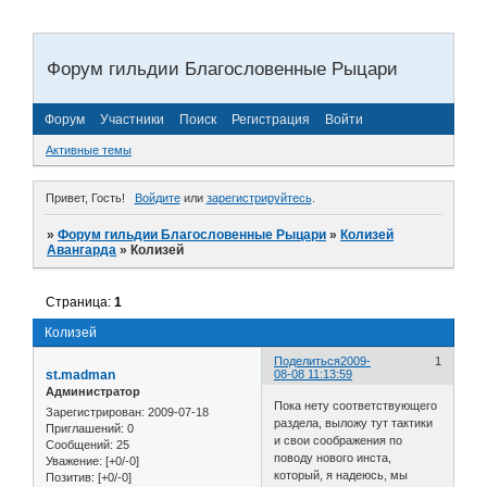
Форум гильдии Благословенные Рыцари
Форум
Участники
Поиск
Регистрация
Войти
Активные темы
Привет, Гость!
Войдите
или
зарегистрируйтесь
.
»
Форум гильдии Благословенные Рыцари
»
Колизей
Авангарда
»
Колизей
Страница:
1
Колизей
Поделиться
2009-
1
st.madman
08-08 11:13:59
Администратор
Пока нету соответствующего
Зарегистрирован
: 2009-07-18
раздела, выложу тут тактики
Приглашений:
0
и свои соображения по
Сообщений:
25
поводу нового инста,
Уважение:
[+0/-0]
который, я надеюсь, мы
Позитив:
[+0/-0]