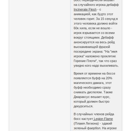
Босс периодически вешает
на случайного игрока дебафф
Incinerate Flesh
- с
анимацией, как будто этот
человек горит. За 15 секунд в
этого человека должно войти
60к хила, если не вошло -
игрок взрывается со всеми
вокруг стоящими. Дебафф
анонсируется на весь рейд
выскакивающей фразой
посередине экрана: "На "имя
игрока" наложено проклятие
Горение Плоти", так что сраз
увидно кого надо выхиливать.
Время от времени на боссе
появляется буфф на 20%
магического дамага, этот
буфф необходимо сразу
снимать диспелом. Также
Джараксус вешает курс,
который должен быстро
декурситься.
В случайных членов рейда
босс кастует
Legion Flame
(Пламя Легиона) - эдакий
зеленый фаербол. На игроке