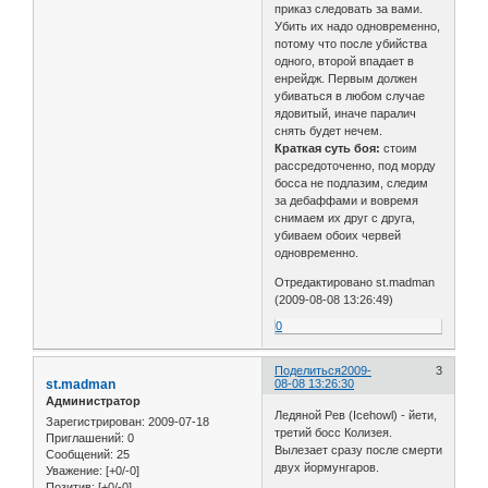
приказ следовать за вами.
Убить их надо одновременно,
потому что после убийства
одного, второй впадает в
енрейдж. Первым должен
убиваться в любом случае
ядовитый, иначе паралич
снять будет нечем.
Краткая суть боя:
стоим
рассредоточенно, под морду
босса не подлазим, следим
за дебаффами и вовремя
снимаем их друг с друга,
убиваем обоих червей
одновременно.
Отредактировано st.madman
(2009-08-08 13:26:49)
0
Поделиться
2009-
3
st.madman
08-08 13:26:30
Администратор
Ледяной Рев (Icehowl) - йети,
Зарегистрирован
: 2009-07-18
третий босс Колизея.
Приглашений:
0
Вылезает сразу после смерти
Сообщений:
25
двух йормунгаров.
Уважение:
[+0/-0]
Позитив:
[+0/-0]