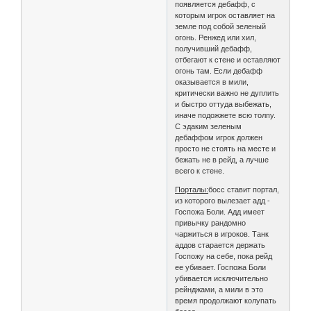
появляется дебафф, с
которым игрок оставляет на
земле под собой зеленый
огонь. Ренжед или хил,
получивший дебафф,
отбегают к стене и оставляют
огонь там. Если дебафф
оказывается в мили,
критически важно не дуплить
и быстро оттуда выбежать,
иначе подожжете всю толпу.
С эдаким зеленым
дебаффом игрок должен
просто не стоять на месте и
бежать не в рейд, а лучше
всего к стене.
Порталы:
босс ставит портал,
из которого вылезает адд -
Госпожа Боли. Адд имеет
привычку рандомно
чаржиться в игроков. Танк
аддов старается держать
Госпожу на себе, пока рейд
ее убивает. Госпожа Боли
убивается исключительно
рейнджами, а мили в это
время продолжают колупать