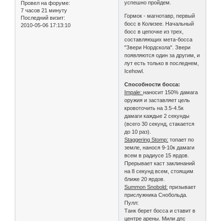
успешно пройдем.
Провел на форуме:
7 часов 21 минуту
Гормок - магнотавр, первый
Последний визит:
босс в Колизее. Начальный
2010-05-06 17:13:10
босс в цепочке из трех,
составляющих мета-босса
"Звери Нордскола". Звери
появляются один за другим, и
лут есть только в последнем,
Icehowl.
Способности босса:
Impale:
наносит 150% дамага
оружия и заставляет цель
кровоточить на 3.5-4.5к
дамаги каждые 2 секунды
(всего 30 секунд, стакается
до 10 раз).
Staggering Stomp:
топает по
земле, нанося 9-10к дамаги
всем в радиусе 15 ярдов.
Прерывает каст заклинаний
на 8 секунд всем, стоящим
ближе 20 ярдов.
Summon Snobold:
призывает
прислужника Снобольда.
Пулл:
Танк берет босса и ставит в
центре арены. Мили дпс