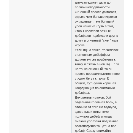
дмг+замедляет цель до
полной неподвижности.
Огненный просто дамагает,
однако чем больше игроков
он задевает, тем больший
урон наносит. Суть в том,
чтобы носители разных
дебаффов подбежали друг к
другу и огненный "сжег" яд в
игроке.
Если яд на танке, то человек
с огненным дебаффом
должен тут же подбежать к
танку и сжечь в нем яд. Если
на танке огненный, то он
просто перехиливается и все
с ядом бегут к танку. В
общем, тут нужна хорошая
координация по сниманию
дебаффа.
Для хантов и локов, бой
отдельная головная боль, в
отличие от того же тадиуса,
здесь ваши петы тоже
получают дебаф и когда
змеюки уползают под землю
благополучно тащат на вас
дебаф. Сразу снимайте