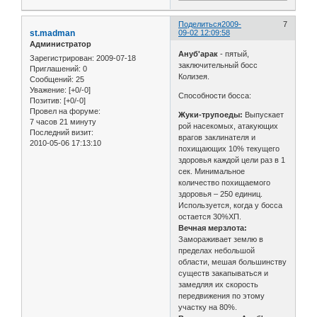
Поделиться
2009-
7
st.madman
09-02 12:09:58
Администратор
Ануб'арак
- пятый,
Зарегистрирован
: 2009-07-18
заключительный босс
Приглашений:
0
Колизея.
Сообщений:
25
Уважение:
[+0/-0]
Способности босса:
Позитив:
[+0/-0]
Провел на форуме:
Жуки-трупоеды:
Выпускает
7 часов 21 минуту
рой насекомых, атакующих
Последний визит:
врагов заклинателя и
2010-05-06 17:13:10
похищающих 10% текущего
здоровья каждой цели раз в 1
сек. Минимальное
количество похищаемого
здоровья – 250 единиц.
Используется, когда у босса
остается 30%ХП.
Вечная мерзлота:
Замораживает землю в
пределах небольшой
области, мешая большинству
существ закапываться и
замедляя их скорость
передвижения по этому
участку на 80%.