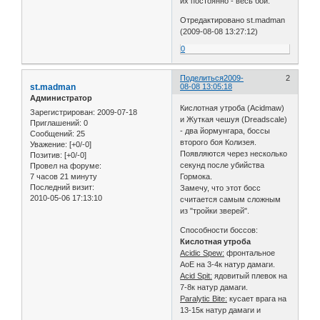
их постоянно - весь бой.
Отредактировано st.madman
(2009-08-08 13:27:12)
0
Поделиться
2009-
2
st.madman
08-08 13:05:18
Администратор
Кислотная утроба (Acidmaw)
Зарегистрирован
: 2009-07-18
и Жуткая чешуя (Dreadscale)
Приглашений:
0
- два йормунгара, боссы
Сообщений:
25
второго боя Колизея.
Уважение:
[+0/-0]
Появляются через несколько
Позитив:
[+0/-0]
секунд после убийства
Провел на форуме:
7 часов 21 минуту
Гормока.
Последний визит:
Замечу, что этот босс
2010-05-06 17:13:10
считается самым сложным
из "тройки зверей".
Способности боссов:
Кислотная утроба
Acidic Spew:
фронтальное
АоЕ на 3-4к натур дамаги.
Acid Spit:
ядовитый плевок на
7-8к натур дамаги.
Paralytic Bite:
кусает врага на
13-15к натур дамаги и