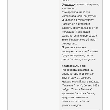
босса.
Вулканы:
появляется вулкан,
из которого
"выстреливаются" три
инфернала, один за другим.
Инферналы также умеют
чаржиться в игроков и
сдавать сразу вслед за этим
хеллфаер. Танк аддов
занимается и инферналами
тоже. Инферналов убивают
ренжед дпс.
Порталы и вулканы
чередуются - после Госпожи
будут инферналы, потом
опять Госпожа, и так далее.
Краткая суть боя:
Рассредотачиваемся на
арене (стоим в 15 метрах
друг от друга), вливаем
максимальный хил в дебафф
"Горение Плоти", бегаем НЕ в
рейд с "Пламя Легиона",
диспелим бафф на боссе,
декурсим союзников,
сбиваем касты босса,
убиваем аддов.